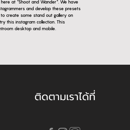
ge here at "Shoot and Wander". We have
stagrammers and develop these presets
ke to create some stand out gallery on
y this instagram collection. This
ghtroom desktop and mobile.
ติดตามเราได้ที่