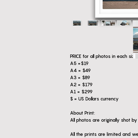
PRICE for all photos in each size
A5 =$19
A4 = $49
A3 = $89
A2 = $179
A1 = $299
$ = US Dollars currency
About Print:
All photos are originally shot b
All the prints are limited and w