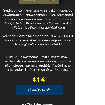
โทนสีท่องเที่ยว "Travel Essentials Vol.2" ถูกออกแบบ
มาเพื่อตอบโจทย์นักท่องเที่ยวทุกคนเช่นเคย โดยพรีเซ้ตนี้
เราได้รับแรงบันดาลใจมาจากการเที่ยวและทำงานที่ New
York, USA โดยสีโทนต่างๆจะเหมาะกับภาพแนวสตรีท
ไลฟ์สไตล ท่องเที่ยว และธรรมชาติอย่างมาก
.
พรีเซ้ตทั้งหมดสามารถแต่งได้ทั้งไฟล์ RAW & JPEG บน
คอมและมือถือ เหมาะสำหรับคนที่ชอบถ่ายรูปและมีความ
เชี่ยวชาญในระดับปานกลาง - ระดับโปร!
หมายเหตุ : ภาพตัวอย่างจะมีการปรับค่าความสว่าง ,
white balance เพิ่มเติมจากพรีเซ้ตด้วยนะ เป็นภาพ
เพื่อการโฆษณา และทางเราแนะนำให้ลูกค้าปรับค่าความ
สว่างและอื่นๆต่อหลังจากการกดใช้พรีเซ้ตเสมอนะ!
$14
เพิ่มลงในตะกร้า
฿ = Thai Bahts currency